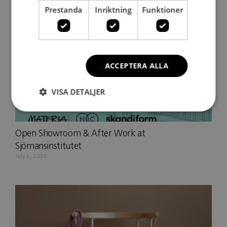
Prestanda
Inriktning
Funktioner
ACCEPTERA ALLA
VISA DETALJER
Open Showroom & After Work at
Sjömansinstitutet
July 6, 2026