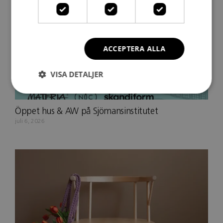
ACCEPTERA ALLA
VISA DETALJER
Öppet hus & AW på Sjömansinstitutet
juli 6, 2026