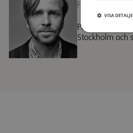
Formgivare
VISA DETALJ
Peter har sedan 
Stockholm och s