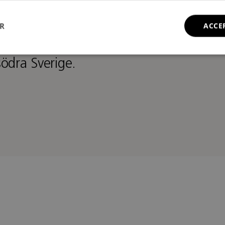
ER
ACCE
1999 drivit en designstudio i
ödra Sverige.