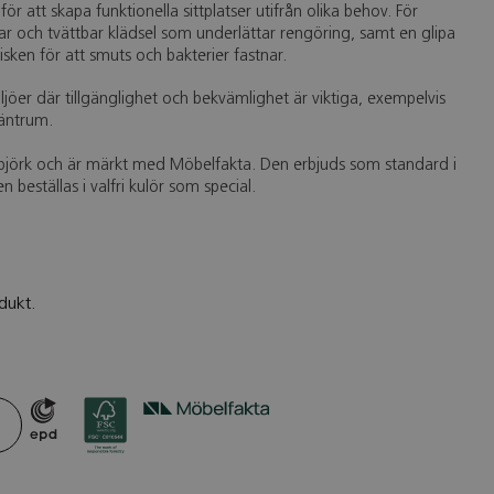
 att skapa funktionella sittplatser utifrån olika behov. För
r och tvättbar klädsel som underlättar rengöring, samt en glipa
sken för att smuts och bakterier fastnar.
iljöer där tillgänglighet och bekvämlighet är viktiga, exempelvis
äntrum.
d björk och är märkt med Möbelfakta. Den erbjuds som standard i
en beställas i valfri kulör som special.
dukt.