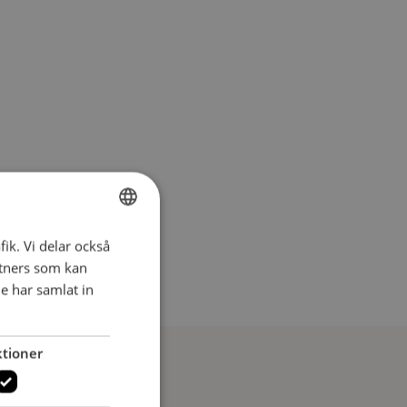
fik. Vi delar också
SWEDISH
tners som kan
SWEDISH
e har samlat in
tioner