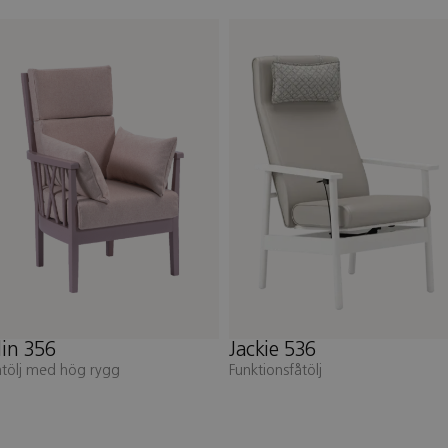
ackie 536
Jackie 532
unktionsfåtölj
Tvåsitssoffa