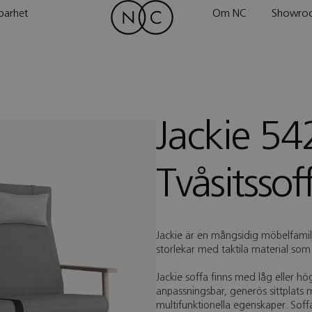
barhet
Om NC
Showro
Jackie 54
Tvåsitsso
Jackie är en mångsidig möbelfamilj
storlekar med taktila material som
Jackie soffa finns med låg eller 
anpassningsbar, generös sittplats m
multifunktionella egenskaper. So