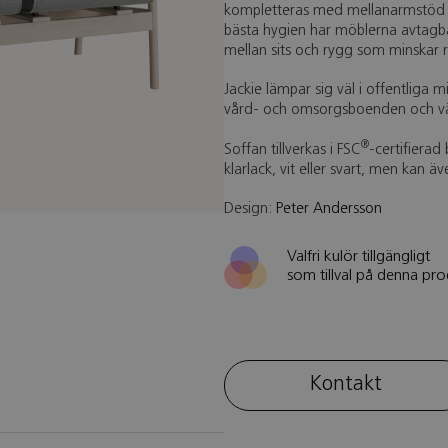
kompletteras med mellanarmstöd för
bästa hygien har möblerna avtagba
mellan sits och rygg som minskar ri
Jackie lämpar sig väl i offentliga m
vård- och omsorgsboenden och v
®
Soffan tillverkas i FSC
-certifiera
klarlack, vit eller svart, men kan äv
Design:
Peter Andersson
Valfri kulör tillgängligt
som tillval på denna pro
Kontakt