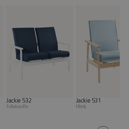
Jackie 531
Sture 393
Fåtölj
Fotpall