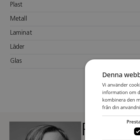
Plast
Metall
Laminat
Läder
Glas
Denna webb
Vi använder cookie
information om d
kombinera den me
från din användni
Prest
Peter A