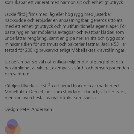
som skapar ett varierat men harmoniskt och enhetligt uttryck.
Jackie fåtölj finns med låg eller hög rygg med justerbar
nackkudde och erbjuder en anpassningsbar, generös sittplats
med ett enhetligt uttryck och multifunktionella egenskaper. För
bästa hygien har möblerna avtagbar och tvättbar klädsel som
underlättar rengöring, samt en glipa mellan sits och rygg som
minskar risken för att smuts och bakterier fastnar. Jackie 531 är
testad för 200 kg brukarvikt enligt Möbelfaktas kravställningar.
Jackie lämpar sig väl i offentliga miljöer där tillgänglighet och
bekvämlighet är viktiga, exempelvis vård- och omsorgsboenden
och väntrum.
®
Fåtöljen tillverkas i FSC
-certifierad björk och är märkt med
Möbelfakta. Den erbjuds som standard i klarlack, vit eller svart,
men kan även beställas i valfri kulör som special.
Design:
Peter Andersson