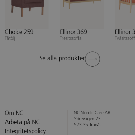
Choice 259
Ellinor 369
Ellinor 
Fåtölj
Tresitssoffa
Tvåsitssof
Se alla produkter
Om NC
NC Nordic Care AB
Ydrevägen 23
Arbeta på NC
573 35 Tranås
Integritetspolicy