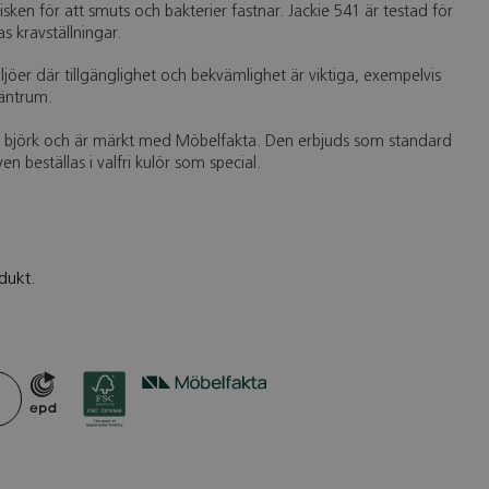
sken för att smuts och bakterier fastnar. Jackie 541 är testad för
s kravställningar.
iljöer där tillgänglighet och bekvämlighet är viktiga, exempelvis
äntrum.
ad björk och är märkt med Möbelfakta. Den erbjuds som standard
ven beställas i valfri kulör som special.
dukt.