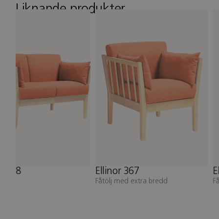
Liknande produkter
or 368
Ellinor 367
E
soffa
Fåtölj med extra bredd
F