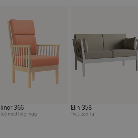
llinor 366
Elin 358
åtölj med hög rygg
Tvåsitssoffa