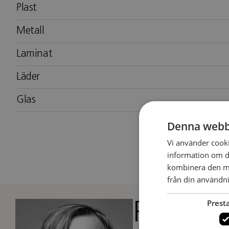
Plast
Metall
Laminat
Läder
Glas
Denna webb
Vi använder cookie
information om d
kombinera den me
från din användni
Prest
Peter A