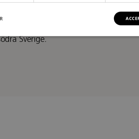
ER
ACCE
1999 drivit en designstudio i
ödra Sverige.