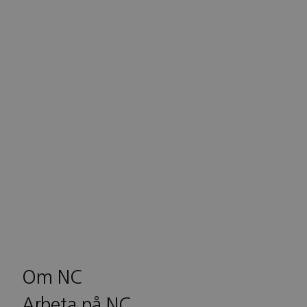
Om NC
Arbeta på NC