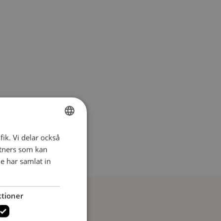
fik. Vi delar också
SWEDISH
tners som kan
SWEDISH
e har samlat in
tioner