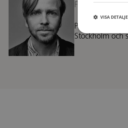
Formgivare
VISA DETALJ
Peter har sedan 
Stockholm och s