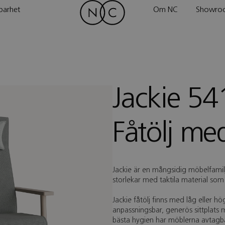
barhet
Om NC
Showro
Jackie 54
Fåtölj me
Jackie är en mångsidig möbelfamilj
storlekar med taktila material som
Jackie fåtölj finns med låg eller 
anpassningsbar, generös sittplats 
bästa hygien har möblerna avtagba