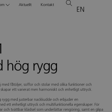
om
Aktuellt
Kontakt
EN
1
d hög rygg
 med fåtöljer, soffor och stolar med olika funktioner och
 skapar ett varierat men harmoniskt och enhetligt uttryck.
hög rygg med justerbar nackkudde och erbjuder en
med ett enhetligt uttryck och multifunktionella egenskaper. För
r och tvättbar klädsel som underlättar rengöring, samt en glipa