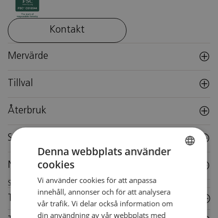
Kontakt
Mervärde
Tillval
Återbruk
Specifikationer
Denna webbplats använder
cookies
Nedladdningar
SWEDISH
Vi använder cookies för att anpassa
SWEDISH
Skötselråd för denna möbel
innehåll, annonser och för att analysera
Trä
vår trafik. Vi delar också information om
din användning av vår webbplats med