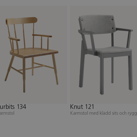
Knut 121
Knut 021
Karmstol med klädd sits och rygg
Stol med klädd sits