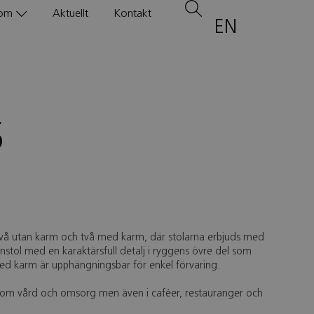
om
Aktuellt
Kontakt
EN
5
: två utan karm och två med karm, där stolarna erbjuds med
pinnstol med en karaktärsfull detalj i ryggens övre del som
med karm är upphängningsbar för enkel förvaring.
inom vård och omsorg men även i caféer, restauranger och