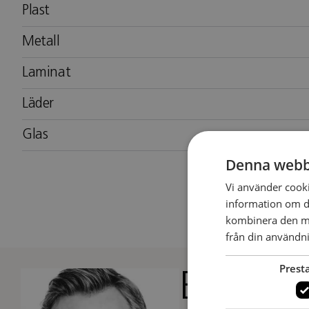
Plast
Metall
Laminat
Läder
Glas
Denna webb
Vi använder cookie
information om d
kombinera den me
från din användni
Prest
Björn D