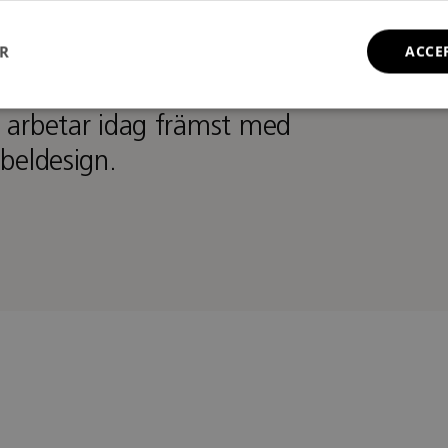
re och grafisk designer
ER
ACCE
eget företag 1982 inom grafisk
 arbetar idag främst med
beldesign.