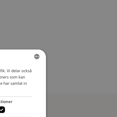
fik. Vi delar också
SWEDISH
tners som kan
SWEDISH
e har samlat in
tioner