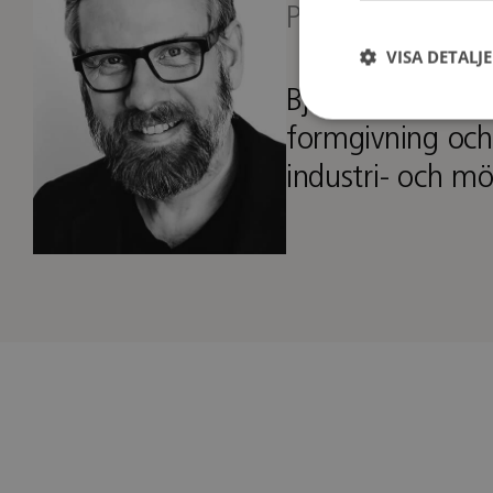
Produktformgiva
VISA DETALJ
Björn startade 
formgivning och
industri- och mö