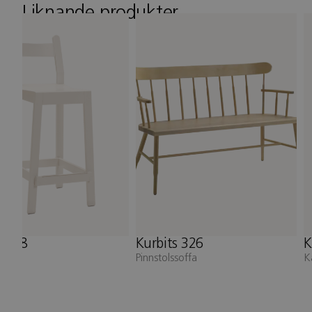
Liknande produkter
Kurbits 326
Kurbits 134
Pinnstolssoffa
Karmstol