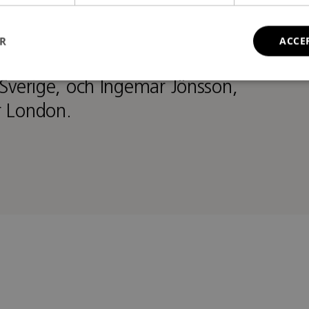
ER
ACCE
står av formgivarna Magnus
 Sverige, och Ingemar Jönsson,
r London.