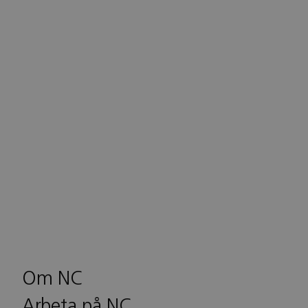
Om NC
Arbeta på NC