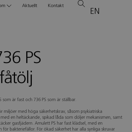
om
Aktuellt
Kontakt
EN
736 PS
åtölj
PS som är fast och 736 PS som är ställbar.
ör miljöer med höga säkerhetskrav, såsom psykiatriska
ad med en heltäckande, spikad låda som döljer mekanismen, samt
äcker gasfjädern. Amulett PS har fast klädsel, med en
r bakteriefällor. För ökad säkerhet har alla synliga skruvar