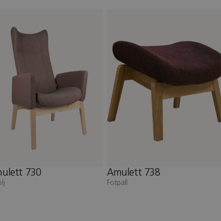
mulett 738
Freja 248
tpall
Fotpall