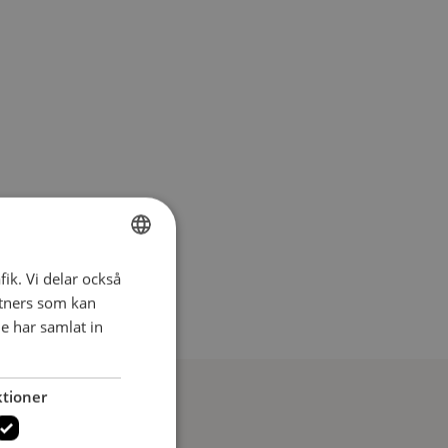
fik. Vi delar också
SWEDISH
tners som kan
SWEDISH
e har samlat in
tioner