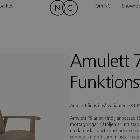
barhet
Om NC
Showro
Amulett 
Funktionsf
Amulett finns i två varianter: 731 
Amulett PS är en fåtölj anpassad f
mottagningar. Fåtöljen är utrust
en damask i svart konstläder som t
sömnadsmetod som minskar risken fö