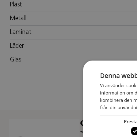
Plast
Metall
Laminat
Läder
Glas
Denna webb
Vi använder cookie
information om d
kombinera den me
från din användni
Prest
Studio 