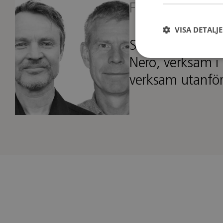
Formgivare
VISA DETALJ
Studio JOOY be
Nero, verksam i
verksam utanfö