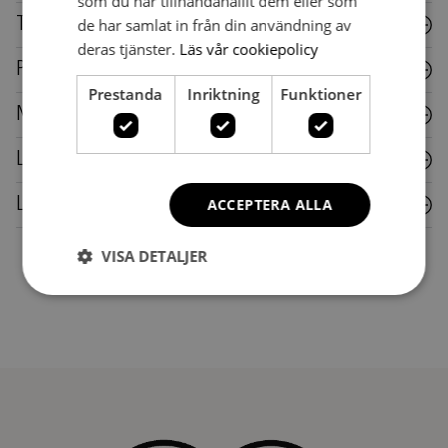
som du har tillhandahållit dem eller som
Textil
de har samlat in från din användning av
deras tjänster.
Läs vår cookiepolicy
Plast
Prestanda
Inriktning
Funktioner
Metall
Laminat
Läder
ACCEPTERA ALLA
VISA DETALJER