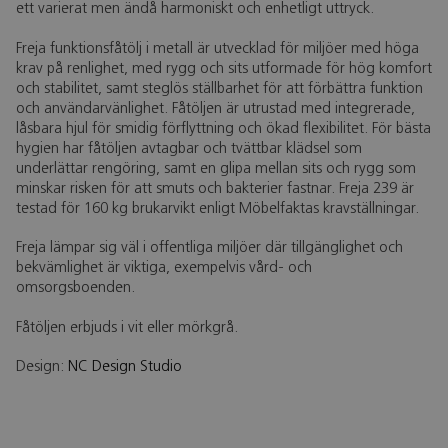
ett varierat men ändå harmoniskt och enhetligt uttryck.
Freja funktionsfåtölj i metall är utvecklad för miljöer med höga
krav på renlighet, med rygg och sits utformade för hög komfort
och stabilitet, samt steglös ställbarhet för att förbättra funktion
och användarvänlighet. Fåtöljen är utrustad med integrerade,
låsbara hjul för smidig förflyttning och ökad flexibilitet. För bästa
hygien har fåtöljen avtagbar och tvättbar klädsel som
underlättar rengöring, samt en glipa mellan sits och rygg som
minskar risken för att smuts och bakterier fastnar. Freja 239 är
testad för 160 kg brukarvikt enligt Möbelfaktas kravställningar.
Freja lämpar sig väl i offentliga miljöer där tillgänglighet och
bekvämlighet är viktiga, exempelvis vård- och
omsorgsboenden.
Fåtöljen erbjuds i vit eller mörkgrå.
Design:
NC Design Studio