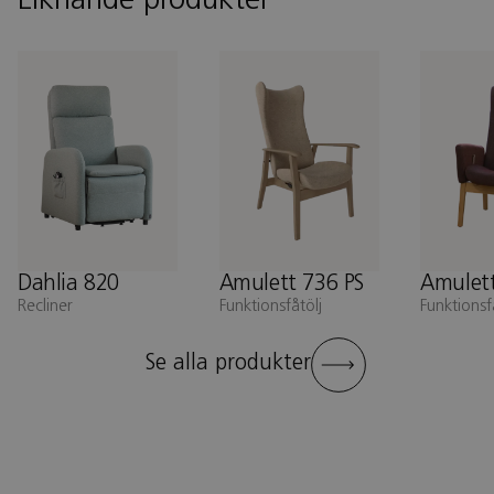
Liknande produkter
Dahlia 820
Amulett 736 PS
Amulet
Recliner
Funktionsfåtölj
Funktionsf
Se alla produkter