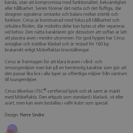
känsla, utan att kompromissa med funktionalitet, bekvämlighet
eller hållbarhet. Serien förenar det nätta och det fluffiga, där
designen signalerar omtanke och balans mellan estetik och
funktion. Cirrus är konstruerad med fokus på hållbarhet och
cirkulära flöden, där möbelns delar kan bytas ut eller repareras
vid behov. Den nätta karaktären gör dessutom att soffan är lätt
att placera även i mindre utrymmen. För god hygien har Cirrus
avtagbar och tvättbar klädsel och är testad för 160 kg
brukarvikt enligt Möbelfaktas kravställningar.
Cirrus är framtagen för att klara kraven i vård- och
omsorgsmiljöer men bär på en hemtrevlig karaktär som gör att
den passar lika bra i alla typer av offentliga miljöer från väntrum
till loungemiljöer.
®
Cirrus tillverkas i FSC
-certifierad björk och ek samt är märkt
med Möbelfakta. Den erbjuds som standard i klarlack, vit eller
svart, men kan även beställas i valfri kulör som special.
Design:
Pierre Sindre