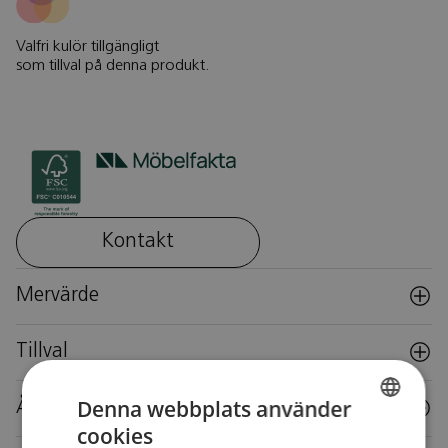
Valfri kulör tillgängligt
som tillval på denna produkt.
Kontakt
Mervärde
Tillval
Denna webbplats använder
Återbruk
cookies
SWEDISH