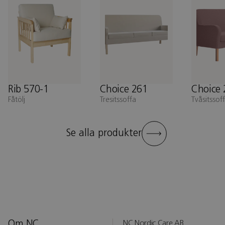
Rib 570-1
Choice 261
Choice 
Fåtölj
Tresitssoffa
Tvåsitssof
Se alla produkter
Om NC
NC Nordic Care AB