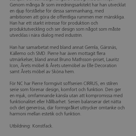
Genom många år som inredningsarkitekt har han utvecklat
en djup förståelse för dessa sammanhang, med
ambitionen att göra de offentliga rummen mer mänskliga.
Han har ett starkt intresse för produktion och
produktutveckling och ser design som något som måste
utvecklas i nära dialog med industrin.
Han har samarbetat med bland annat Gemla, Gärsnäs,
Källemo och SMD. Pierre har även mottagit flera
utmärkelser, bland annat Bruno Mathsson-priset, Lauritz
Icon, Årets möbel & Årets utemöbel av Elle Decoration
samt Årets möbel av Sköna hem.
För NC har Pierre formgivit soffserien CIRRUS, en stilren
serie som förenar design, komfort och funktion. Den ger
en mjuk, omfamnande känsla utan att kompromissa med
funktionalitet eller hållbarhet. Serien balanserar det nätta
och det generösa, där formspråket uttrycker omtanke och
harmoni mellan estetik och funktion.
Utbildning: Konstfack.