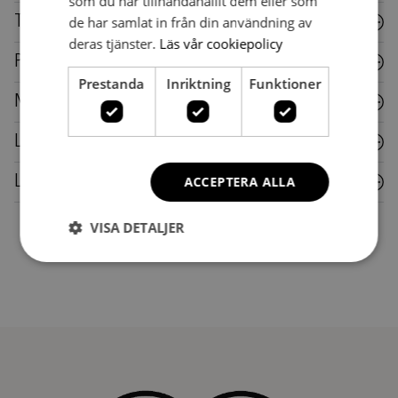
som du har tillhandahållit dem eller som
Textil
de har samlat in från din användning av
deras tjänster.
Läs vår cookiepolicy
Plast
Prestanda
Inriktning
Funktioner
Metall
Laminat
Läder
ACCEPTERA ALLA
VISA DETALJER