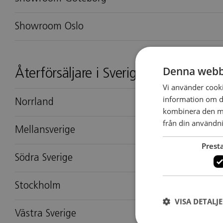
Showroom Oslo
Denna webb
Återförsäljare i Sverige
Vi använder cookie
information om d
Norrland
kombinera den me
från din användni
Mellansverige
Prest
Södra Sverige
Stockholm
VISA DETALJ
Västra Sverige