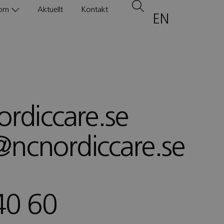
om
Aktuellt
Kontakt
EN
rdiccare.se
ncnordiccare.se
40 60