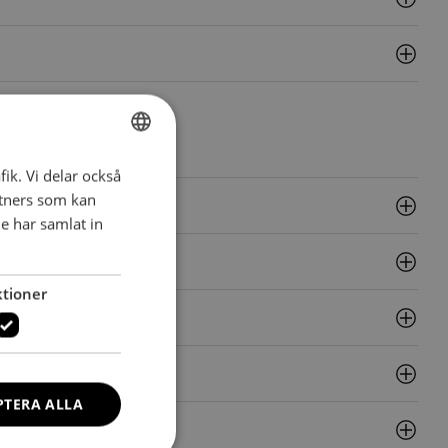
fik. Vi delar också
SWEDISH
tners som kan
SWEDISH
e har samlat in
tioner
PTERA ALLA