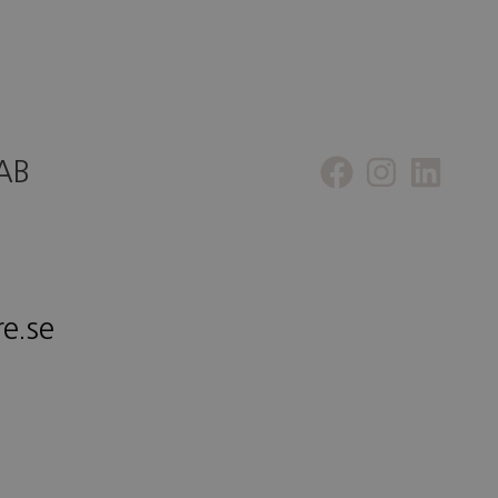
 AB
re.se