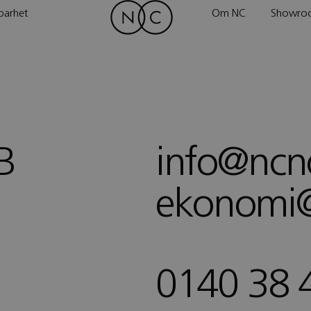
barhet
Om NC
Showro
B
info@ncno
ekonomi@
0140 38 