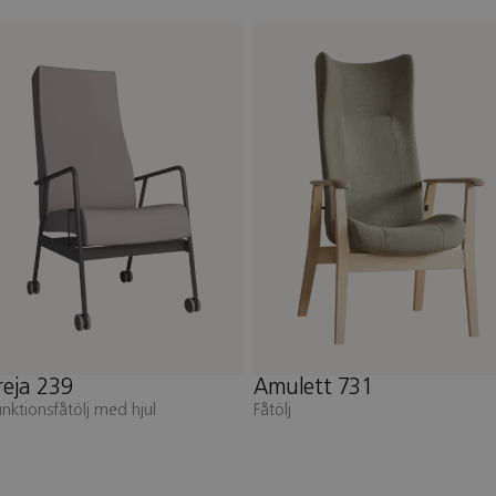
mulett 731
Freja 248
tölj
Fotpall