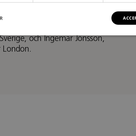
ER
ACCE
står av formgivarna Magnus
 Sverige, och Ingemar Jönsson,
r London.