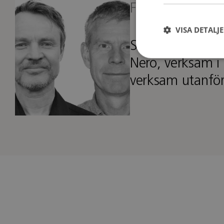
Formgivare
VISA DETALJ
Studio JOOY be
Nero, verksam i
verksam utanfö