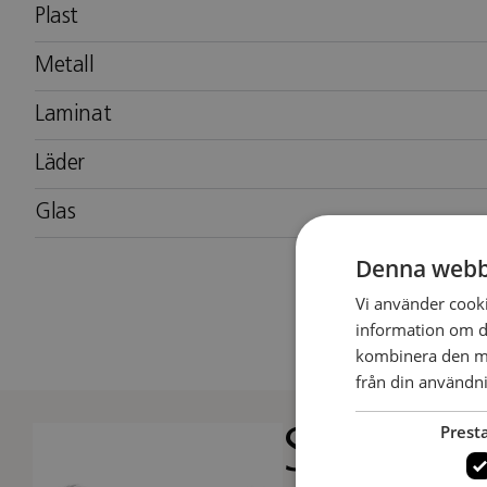
Plast
Metall
Laminat
Läder
Glas
Denna webb
Vi använder cookie
information om d
kombinera den me
från din användni
Prest
Studio 