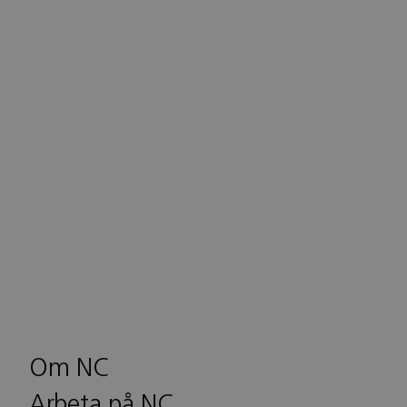
Om NC
Arbeta på NC