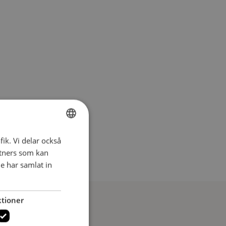
fik. Vi delar också
SWEDISH
tners som kan
SWEDISH
e har samlat in
tioner