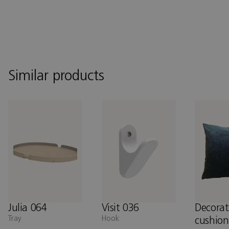
Similar products
Julia 064
Visit 036
Decorat
Tray
Hook
cushion