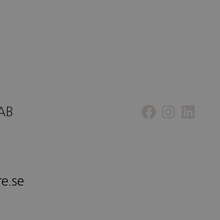
 AB
re.se