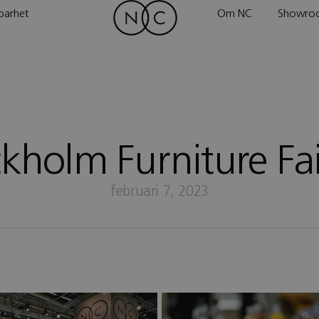
barhet
Om NC
Showro
kholm Furniture Fa
februari 7, 2023