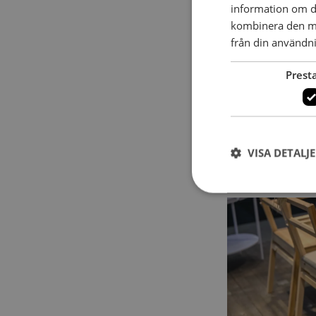
information om d
kombinera den me
från din användni
Prest
VISA DETALJ