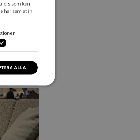
tners som kan
SWEDISH
e har samlat in
tioner
PTERA ALLA