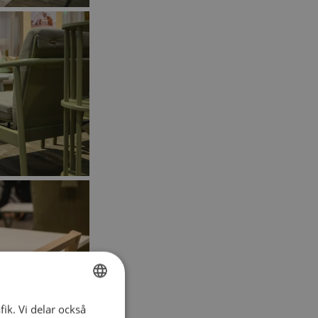
fik. Vi delar också
SWEDISH