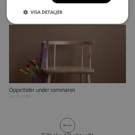
Öppet hus & AW på Sjömansinstitutet
juli 6, 2026
VISA DETALJER
Öppettider under sommaren
juni 30, 2026