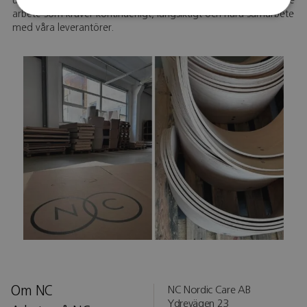
uppförandekod baserad på FN:s Global Compact. Ett pågående
arbete som kräver kontinuerligt, långsiktigt och nära samarbete
med våra leverantörer.
Om NC
NC Nordic Care AB
Ydrevägen 23