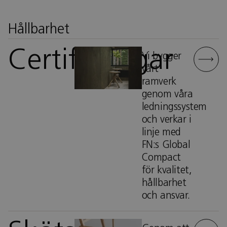
Hållbarhet
Certifieringar
Vi bygger
vårt
ramverk
genom våra
ledningssystem
och verkar i
linje med
FN:s Global
Compact
för kvalitet,
hållbarhet
och ansvar.