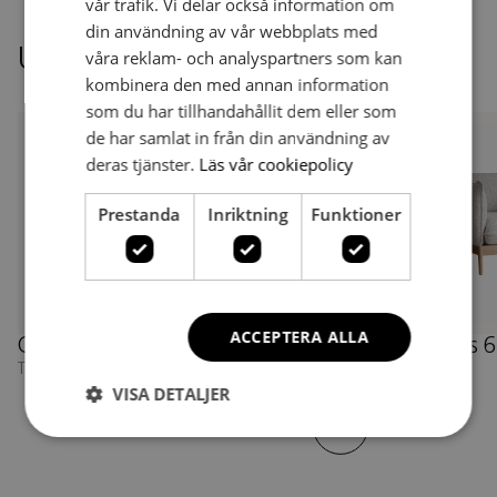
vår trafik. Vi delar också information om
Se alla produkter
din användning av vår webbplats med
Utvalda produkter
våra reklam- och analyspartners som kan
kombinera den med annan information
som du har tillhandahållit dem eller som
de har samlat in från din användning av
deras tjänster.
Läs vår cookiepolicy
Prestanda
Inriktning
Funktioner
ACCEPTERA ALLA
Cirrus 612
Cirrus 613
Cirrus 
Tvåsitssoffa
Tresitssoffa
Fåtölj
VISA DETALJER
Se alla produkter