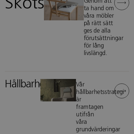
Skötselråd
Genom att
ta hand om
våra möbler
på rätt sätt
ges de alla
förutsättningar
för lång
livslängd.
Hållbarhetspolicy
Vår
hållbarhetsstrategi
är
framtagen
utifrån
våra
grundvärderingar